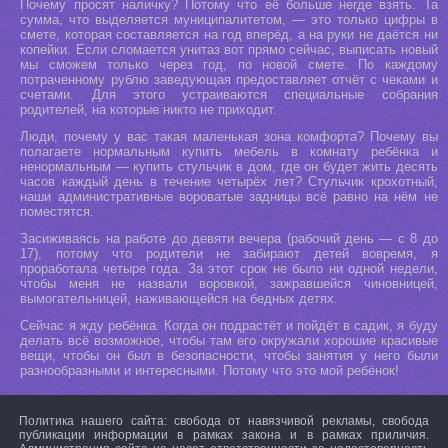
Почему просят наличку? Потому что её больше негде взять. Та
сумма, что выделяется муниципалитетом, — это только цифры в
смете, которая составляется на год вперёд, а на руки не даётся ни
копейки. Если сломается унитаз вот прямо сейчас, выписать новый
мы сможем только через год, по новой смете. По каждому
потраченному рублю заведующая предоставляет отчёт с чеками и
счетами. Для этого устраиваются специальные собрания
родителей, на которые никто не приходит.
Люди, почему у вас такая маленькая зона комфорта? Почему вы
полагаете нормальным купить мебель в комнату ребёнка и
ненормальным — купить стульчик в дом, где он будет жить десять
часов каждый день в течение четырёх лет? Стульчик крохотный,
наши административные вороватые задницы всё равно на нём не
поместятся.
Засиживаясь на работе до девяти вечера (рабочий день — с 8 до
17), потому что родители не забирают детей вовремя, я
проработала четыре года. За этот срок не было ни одной недели,
чтобы меня не назвали воровкой, зажравшейся чиновницей,
вымогательницей, наживающейся на бедных детях.
Сейчас я жду ребёнка. Когда он подрастёт и пойдёт в садик, я буду
делать всё возможное, чтобы там его окружали хорошие красивые
вещи, чтобы он был в безопасности, чтобы занятия у него были
разнообразными и интересными. Потому что это мой ребёнок!
Политика нашего сайта: свобода от навязчивой рекламы, свобода
публикации информации в рамках закона и в рамках приличия.