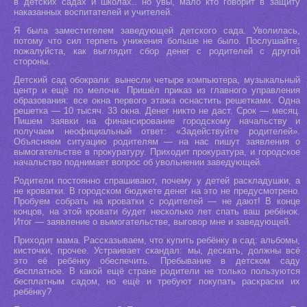
в детских садах и школах.. но увы, мало кто говорит в защиту
наказанных воспитателей и учителей.
Я была заместителем заведующей детского сада. Уволилась,
потому что сил терпеть унижения больше не было. Послушайте,
пожалуйста, как выглядит сбор денег с родителей с другой
стороны.
Детский сад обокрали: вынесли четыре компьютера, музыкальный
центр и ещё по мелочи. Пришёл приказ из главного управления
образования: все окна первого этажа оснастить решетками. Одна
решетка — 10 тысяч. 33 окна. Денег никто не даст. Срок — месяц.
Пишем заявки на финансирование городскому начальству и
получаем неофициальный ответ: «Задействуйте родителей».
Объясняем ситуацию родителям — на нас пишут заявления о
вымогательстве в прокуратуру. Приходит прокуратура, и городское
начальство поднимает вопрос об увольнении заведующей.
Родители постоянно спрашивают, почему у детей раскладушки, а
не кроватки. В городском бюджете денег на это не предусмотрено.
Пробуем собрать на кроватки с родителей — не дают! В конце
концов, на этой кровати будет несколько лет спать ваш ребёнок.
Итог — заявление о вымогательстве, выговор мне и заведующей.
Приходит мама. Рассказываем, что купить ребёнку в сад: альбомы,
кисточки, прочее. Устраивает скандал: мы, дескать, должны всё
это её ребёнку обеспечить. Пребывание в детском саду
бесплатное. В какой ещё стране родители не только пользуются
бесплатным садом, но ещё и требуют покупать раскраски их
ребёнку?